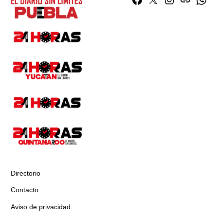
Facebook
Twitter
Instagram
issuu
What
Directorio
Contacto
Aviso de privacidad