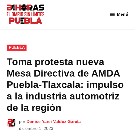
Saltar
al
Menú
Diario
contenido
24
Horas
Puebla
PUBLICADO
PUEBLA
EN
Toma protesta nueva
Mesa Directiva de AMDA
Puebla-Tlaxcala: impulso
a la industria automotriz
de la región
por
Denise Yarei Valdez García
diciembre 1, 2023