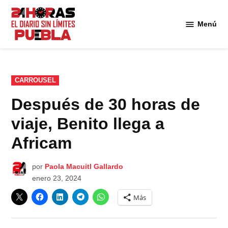
Saltar
al
Menú
Diario
contenido
24
Horas
Puebla
PUBLICADO
CARROUSEL
EN
Después de 30 horas de
viaje, Benito llega a
Africam
por
Paola Macuitl Gallardo
enero 23, 2024
Más