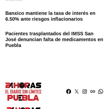
Banxico mantiene la tasa de interés en
6.50% ante riesgos inflacionarios
Pacientes trasplantados del IMSS San
José denuncian falta de medicamentos en
Puebla
Facebook
Twitter
Instagram
issuu
What