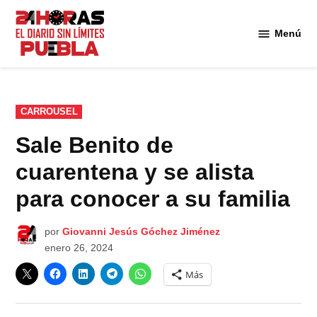
Saltar
al
Menú
Diario
contenido
24
Horas
Puebla
PUBLICADO
CARROUSEL
EN
Sale Benito de
cuarentena y se alista
para conocer a su familia
por
Giovanni Jesús Góchez Jiménez
enero 26, 2024
Más