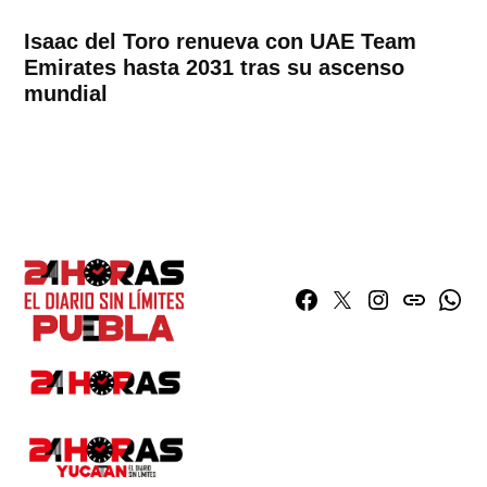
Isaac del Toro renueva con UAE Team
Emirates hasta 2031 tras su ascenso
mundial
Facebook
Twitter
Instagram
issuu
What