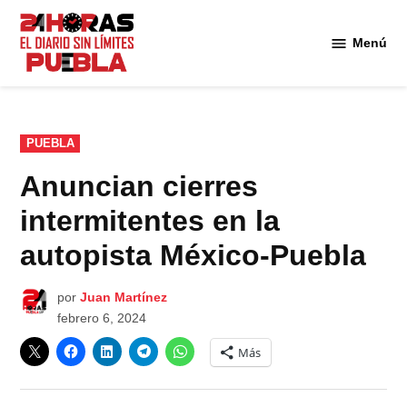
Saltar
al
Menú
Diario
contenido
24
Horas
Puebla
PUBLICADO
PUEBLA
EN
Anuncian cierres
intermitentes en la
autopista México-Puebla
por
Juan Martínez
febrero 6, 2024
Más