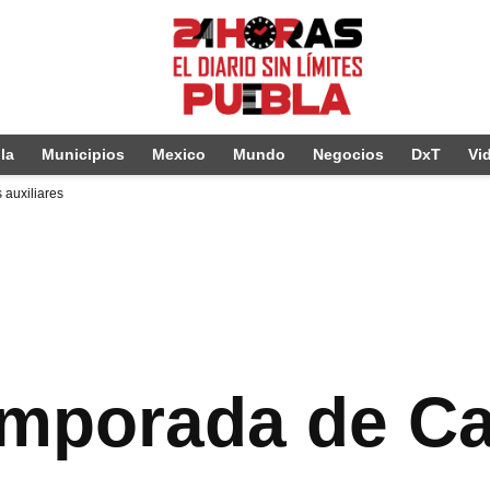
la
Municipios
Mexico
Mundo
Negocios
DxT
Vi
 auxiliares
mporada de Ca