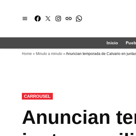
Saltar
al
Facebook
Twitter
Instagram
issuu
Whatsapp
contenido
Inicio
Pueb
Home
»
Minuto a minuto
»
Anuncian temporada de Calvario en juntas
PUBLICADO
CARROUSEL
EN
Anuncian te