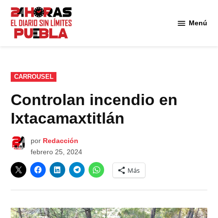
Saltar
al
Menú
Diario
contenido
24
Horas
Puebla
PUBLICADO
CARROUSEL
EN
Controlan incendio en
Ixtacamaxtitlán
por
Redacción
febrero 25, 2024
Más