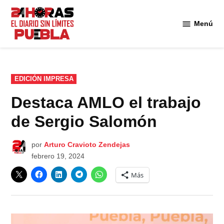
Saltar
al
Menú
Diario
contenido
24
Horas
Puebla
PUBLICADO
EDICIÓN IMPRESA
EN
Destaca AMLO el trabajo
de Sergio Salomón
por
Arturo Cravioto Zendejas
febrero 19, 2024
Más