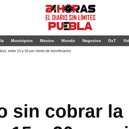
la
Municipios
Mexico
Mundo
Negocios
DxT
Vi
rez, entre 15 y 20 por ciento de beneficiarios
o sin cobrar la