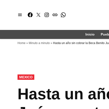
Saltar
al
Facebook
Twitter
Instagram
issuu
Whatsapp
contenido
Inicio
Pueb
Home
»
Minuto a minuto
»
Hasta un año sin cobrar la Beca Benito Juá
PUBLICADO
MEXICO
EN
Hasta un añ