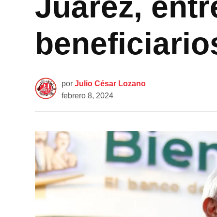
Juárez, entr
beneficiario
por
Julio César Lozano
febrero 8, 2024