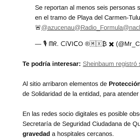
Se reportan al menos seis personas si
en el tramo de Playa del Carmen-Tul
🚨
@azucenau
@Radio_Formula
@nach
— 🎙️ ᗰᖇ. ᑕíᐯIᑕO ®🇲🇽₿ ✖️ (@Mr_C
Te podría interesar:
Sheinbaum registró 
Al sitio arribaron elementos de
Protecció
de Solidaridad de la entidad, para atender
En las redes socio digitales es posible obs
Secretaría de Seguridad Ciudadana de Qu
gravedad
a hospitales cercanos.