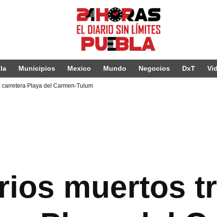
la
Municipios
Mexico
Mundo
Negocios
DxT
Vi
a carretera Playa del Carmen-Tulum
rios muertos t