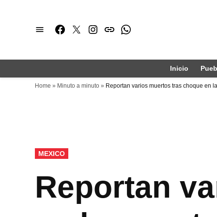
Saltar
al
Facebook
Twitter
Instagram
issuu
Whatsapp
contenido
Inicio
Pueb
Home
»
Minuto a minuto
»
Reportan varios muertos tras choque en l
PUBLICADO
MEXICO
EN
Reportan va