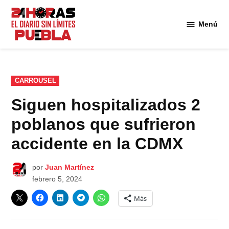
Saltar
al
Menú
Diario
contenido
24
Horas
Puebla
PUBLICADO
CARROUSEL
EN
Siguen hospitalizados 2
poblanos que sufrieron
accidente en la CDMX
por
Juan Martínez
febrero 5, 2024
Más