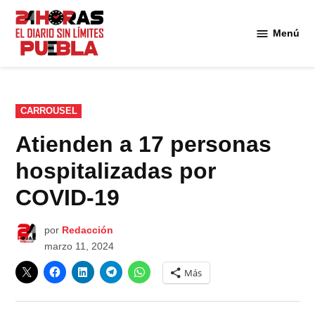
Saltar
al
Menú
Diario
contenido
24
Horas
Puebla
PUBLICADO
CARROUSEL
EN
Atienden a 17 personas
hospitalizadas por
COVID-19
por
Redacción
marzo 11, 2024
Más