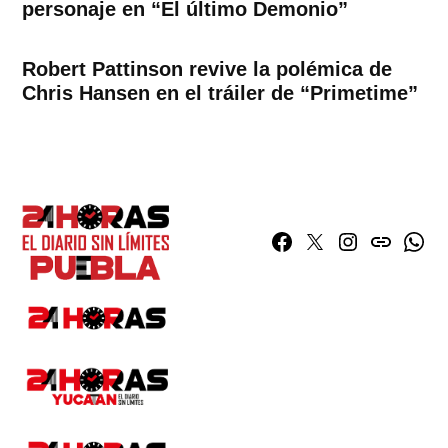
personaje en “El último Demonio”
Robert Pattinson revive la polémica de
Chris Hansen en el tráiler de “Primetime”
Facebook
Twitter
Instagram
issuu
What