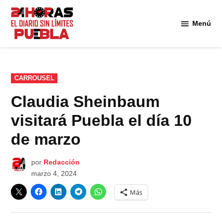
Saltar
al
Menú
Diario
contenido
24
Horas
Puebla
PUBLICADO
CARROUSEL
EN
Claudia Sheinbaum
visitará Puebla el día 10
de marzo
por
Redacción
marzo 4, 2024
Más