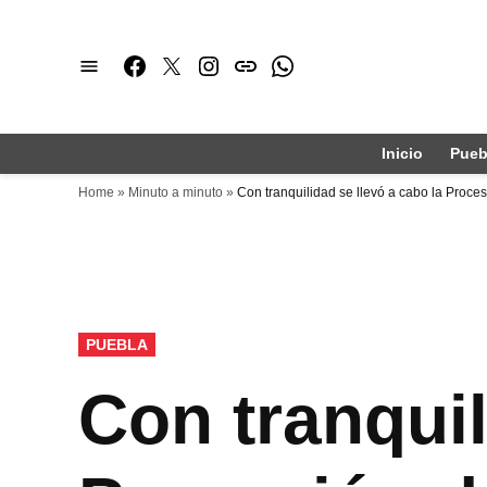
Saltar
al
Facebook
Twitter
Instagram
issuu
Whatsapp
contenido
Inicio
Pueb
Home
»
Minuto a minuto
»
Con tranquilidad se llevó a cabo la Proce
PUBLICADO
PUEBLA
EN
Con tranquil