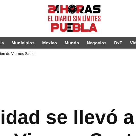
la
Municipios
Mexico
Mundo
Negocios
DxT
Vi
sión de Viernes Santo
idad se llevó a