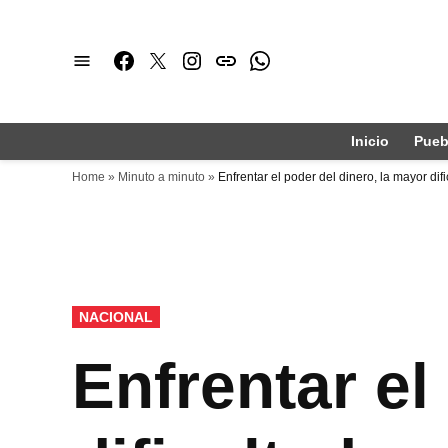
Saltar
al
Facebook
Twitter
Instagram
issuu
Whatsapp
contenido
Inicio
Pueb
Home
»
Minuto a minuto
»
Enfrentar el poder del dinero, la mayor di
PUBLICADO
NACIONAL
EN
Enfrentar el