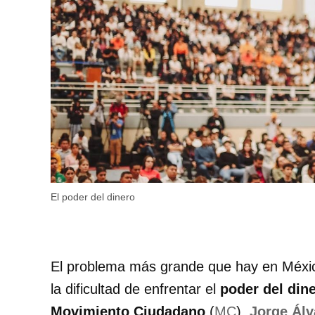
El poder del dinero
El problema más grande que hay en Méxi
la dificultad de enfrentar el
poder del din
Movimiento Ciudadano
(
MC
),
Jorge Ál