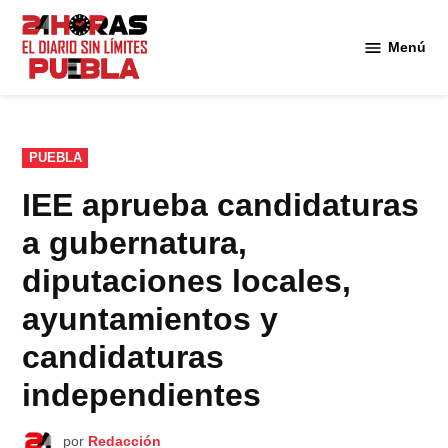
Saltar
al
Menú
Diario
contenido
24
Horas
Puebla
PUBLICADO
PUEBLA
EN
IEE aprueba candidaturas
a gubernatura,
diputaciones locales,
ayuntamientos y
candidaturas
independientes
por
Redacción