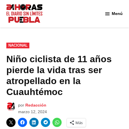
Saltar
al
Menú
Diario
contenido
24
Horas
Puebla
PUBLICADO
NACIONAL
EN
Niño ciclista de 11 años
pierde la vida tras ser
atropellado en la
Cuauhtémoc
por
Redacción
marzo 12, 2024
Más