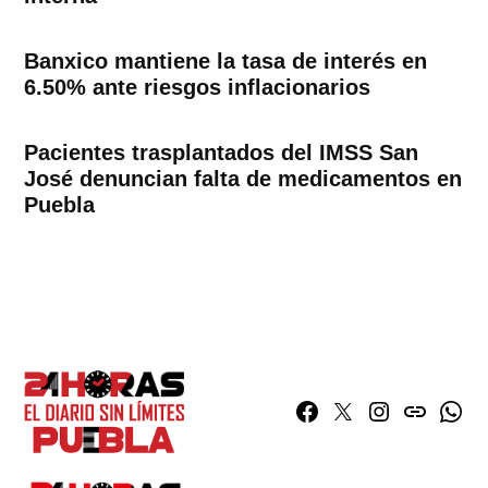
Banxico mantiene la tasa de interés en
6.50% ante riesgos inflacionarios
Pacientes trasplantados del IMSS San
José denuncian falta de medicamentos en
Puebla
Facebook
Twitter
Instagram
issuu
What