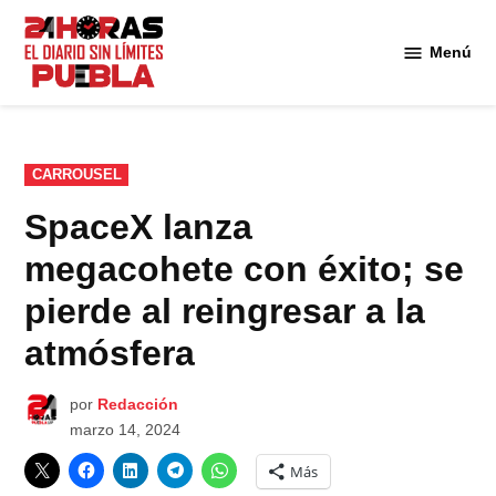
Saltar
al
Menú
Diario
contenido
24
Horas
Puebla
PUBLICADO
CARROUSEL
EN
SpaceX lanza
megacohete con éxito; se
pierde al reingresar a la
atmósfera
por
Redacción
marzo 14, 2024
Más