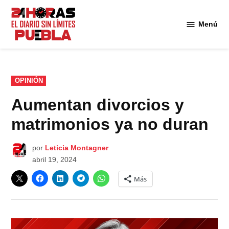
Saltar
al
Menú
Diario
contenido
24
Horas
Puebla
PUBLICADO
OPINIÓN
EN
Aumentan divorcios y
matrimonios ya no duran
por
Leticia Montagner
abril 19, 2024
Más