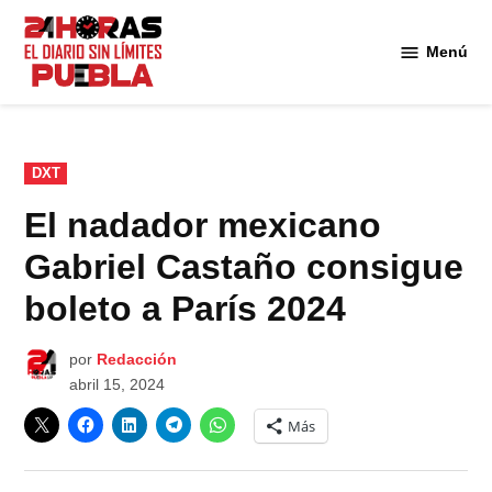
Saltar
al
Menú
Diario
contenido
24
Horas
Puebla
PUBLICADO
DXT
EN
El nadador mexicano
Gabriel Castaño consigue
boleto a París 2024
por
Redacción
abril 15, 2024
Más