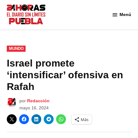
Saltar
al
Menú
Diario
contenido
24
Horas
Puebla
PUBLICADO
MUNDO
EN
Israel promete
‘intensificar’ ofensiva en
Rafah
por
Redacción
mayo 16, 2024
Más