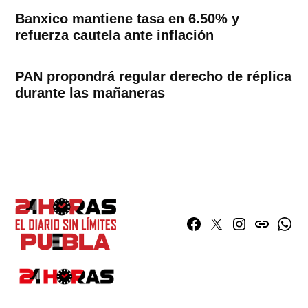
Banxico mantiene tasa en 6.50% y
refuerza cautela ante inflación
PAN propondrá regular derecho de réplica
durante las mañaneras
Facebook
Twitter
Instagram
issuu
What