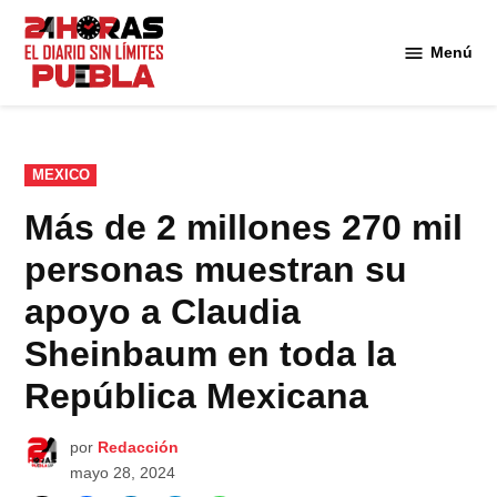
Saltar
al
Menú
Diario
contenido
24
Horas
Puebla
PUBLICADO
MEXICO
EN
Más de 2 millones 270 mil
personas muestran su
apoyo a Claudia
Sheinbaum en toda la
República Mexicana
por
Redacción
mayo 28, 2024