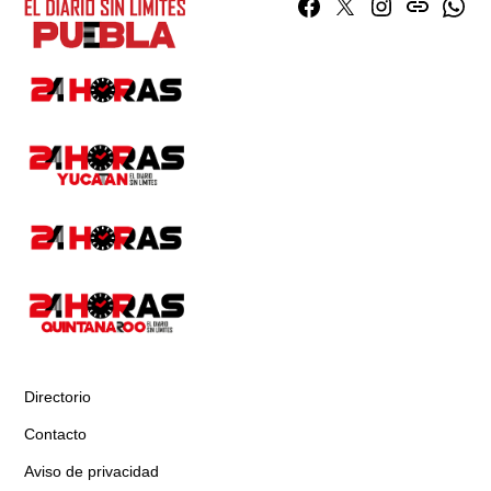
Facebook
Twitter
Instagram
issuu
What
Directorio
Contacto
Aviso de privacidad