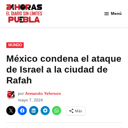
Saltar
al
Menú
Diario
contenido
24
Horas
Puebla
PUBLICADO
MUNDO
EN
México condena el ataque
de Israel a la ciudad de
Rafah
por
Armando Yeferson
mayo 7, 2024
Más