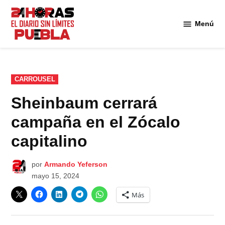
Saltar
al
Menú
Diario
contenido
24
Horas
Puebla
PUBLICADO
CARROUSEL
EN
Sheinbaum cerrará
campaña en el Zócalo
capitalino
por
Armando Yeferson
mayo 15, 2024
Más