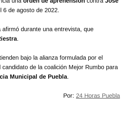
ncia una
orden de aprehensión
contra
José
el 6 de agosto de 2022.
a
afirmó durante una entrevista, que
iestra
.
ienden bajo la alianza formulada por el
l candidato de la coalición Mejor Rumbo para
cia Municipal de Puebla
.
Por:
24 Horas Puebla