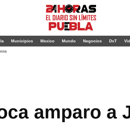
la
Municipios
Mexico
Mundo
Negocios
DxT
Vi
nosa
voca amparo a 