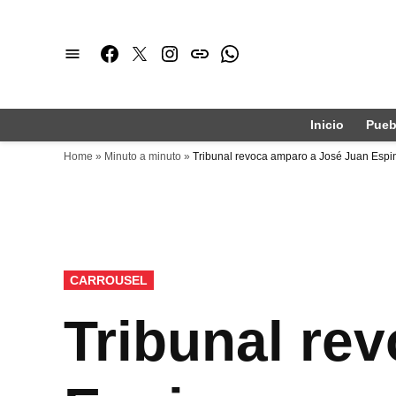
Saltar
al
Facebook
Twitter
Instagram
issuu
Whatsapp
contenido
Inicio
Pueb
Home
»
Minuto a minuto
»
Tribunal revoca amparo a José Juan Espi
PUBLICADO
CARROUSEL
EN
Tribunal re