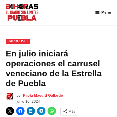
Saltar
al
Menú
Diario
contenido
24
Horas
Puebla
PUBLICADO
CARROUSEL
EN
En julio iniciará
operaciones el carrusel
veneciano de la Estrella
de Puebla
por
Paola Macuitl Gallardo
junio 10, 2024
Más