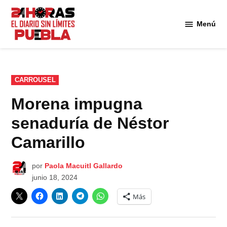
Saltar
al
Menú
Diario
contenido
24
Horas
Puebla
PUBLICADO
CARROUSEL
EN
Morena impugna
senaduría de Néstor
Camarillo
por
Paola Macuitl Gallardo
junio 18, 2024
Más