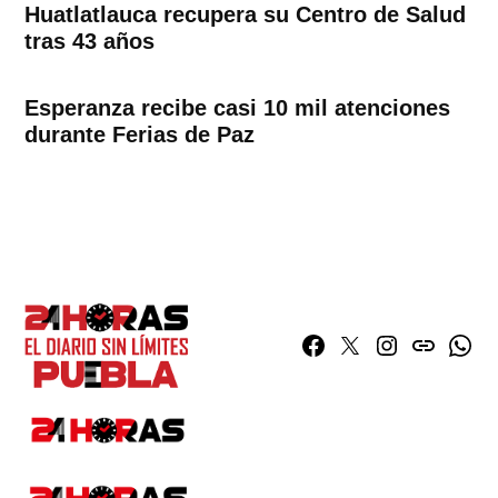
Huatlatlauca recupera su Centro de Salud
tras 43 años
Esperanza recibe casi 10 mil atenciones
durante Ferias de Paz
Facebook
Twitter
Instagram
issuu
What