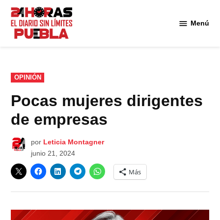
Saltar
al
Menú
Diario
contenido
24
Horas
Puebla
PUBLICADO
OPINIÓN
EN
Pocas mujeres dirigentes
de empresas
por
Leticia Montagner
junio 21, 2024
Más