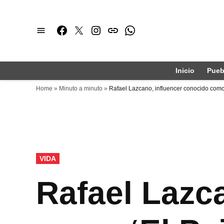
Saltar
al
Facebook
Twitter
Instagram
issuu
Whatsapp
contenido
Inicio
Pueb
Home
»
Minuto a minuto
»
Rafael Lazcano, influencer conocido como
PUBLICADO
VIDA
EN
Rafael Lazc