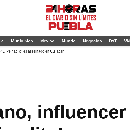
la
Municipios
Mexico
Mundo
Negocios
DxT
Vi
 ‘El Peinadito’ es asesinado en Culiacán
ano, influence