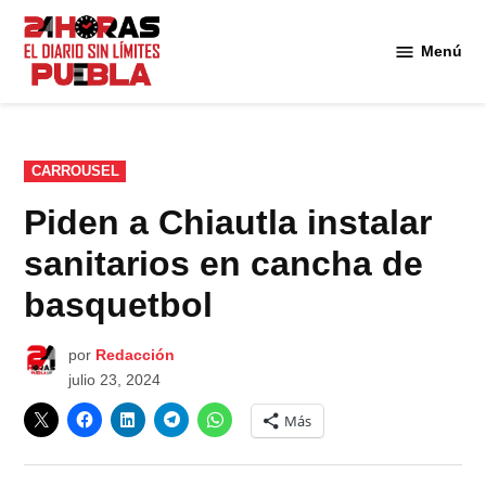
Saltar
al
Menú
Diario
contenido
24
Horas
Puebla
PUBLICADO
CARROUSEL
EN
Piden a Chiautla instalar
sanitarios en cancha de
basquetbol
por
Redacción
julio 23, 2024
Más