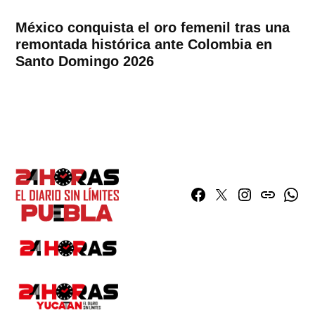
México conquista el oro femenil tras una
remontada histórica ante Colombia en
Santo Domingo 2026
Facebook
Twitter
Instagram
issuu
What