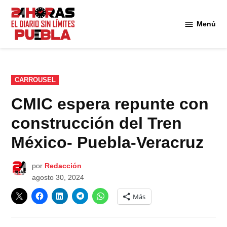
Saltar
al
Menú
Diario
contenido
24
Horas
Puebla
PUBLICADO
CARROUSEL
EN
CMIC espera repunte con
construcción del Tren
México- Puebla-Veracruz
por
Redacción
agosto 30, 2024
Más