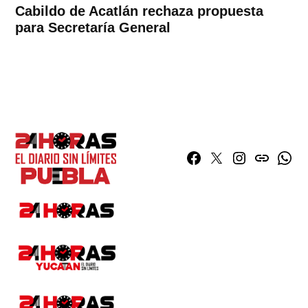
Cabildo de Acatlán rechaza propuesta
para Secretaría General
Facebook
Twitter
Instagram
issuu
What