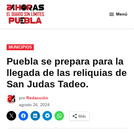
Saltar
al
Menú
Diario
contenido
24
Horas
Puebla
PUBLICADO
MUNICIPIOS
EN
Puebla se prepara para la
llegada de las reliquias de
San Judas Tadeo.
por
Redacción
agosto 26, 2024
Más