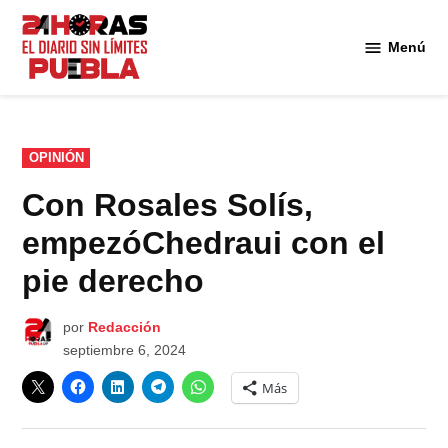
Saltar
al
Menú
Diario
contenido
24
Horas
Puebla
PUBLICADO
OPINIÓN
EN
Con Rosales Solís,
empezóChedraui con el
pie derecho
por
Redacción
septiembre 6, 2024
Más