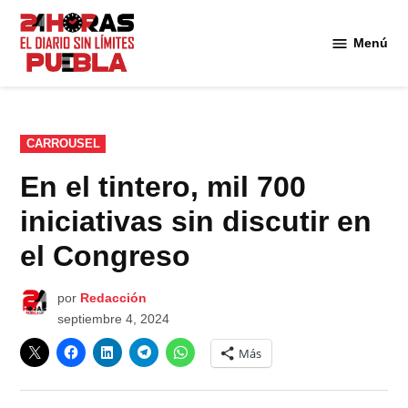
Saltar
al
Menú
Diario
contenido
24
Horas
Puebla
PUBLICADO
CARROUSEL
EN
En el tintero, mil 700
iniciativas sin discutir en
el Congreso
por
Redacción
septiembre 4, 2024
Más