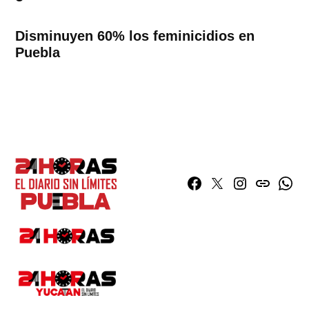
Disminuyen 60% los feminicidios en
Puebla
Facebook
Twitter
Instagram
issuu
What