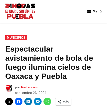
Saltar
al
Menú
Diario
contenido
24
Horas
Puebla
PUBLICADO
MUNICIPIOS
EN
Espectacular
avistamiento de bola de
fuego ilumina cielos de
Oaxaca y Puebla
por
Redacción
septiembre 23, 2024
Más