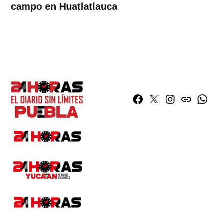
campo en Huatlatlauca
Facebook
Twitter
Instagram
issuu
What