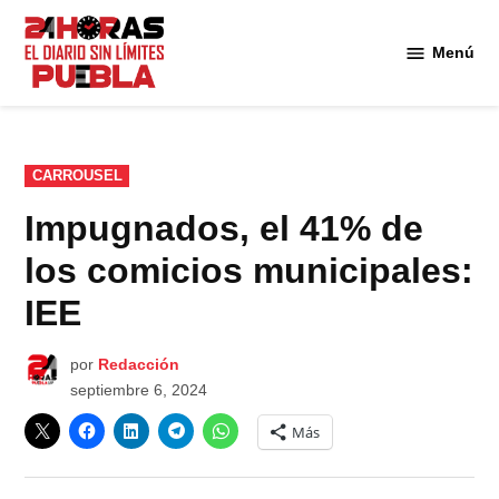
Saltar
al
Menú
Diario
contenido
24
Horas
Puebla
PUBLICADO
CARROUSEL
EN
Impugnados, el 41% de
los comicios municipales:
IEE
por
Redacción
septiembre 6, 2024
Más