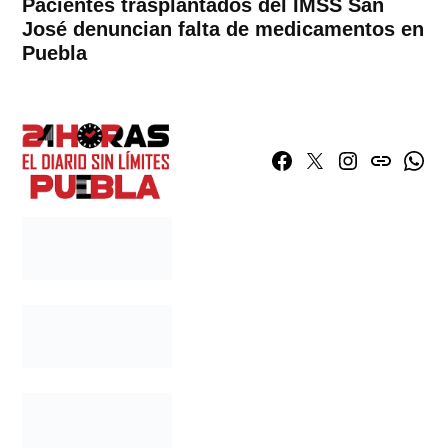
Pacientes trasplantados del IMSS San
José denuncian falta de medicamentos en
Puebla
Facebook
Twitter
Instagram
issuu
What