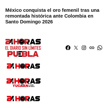
México conquista el oro femenil tras una
remontada histórica ante Colombia en
Santo Domingo 2026
Facebook
Twitter
Instagram
issuu
What