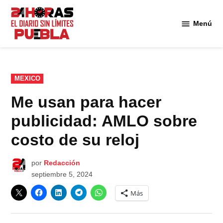
Saltar
al
Menú
Diario
contenido
24
Horas
Puebla
PUBLICADO
MEXICO
EN
Me usan para hacer
publicidad: AMLO sobre
costo de su reloj
por
Redacción
septiembre 5, 2024
Más