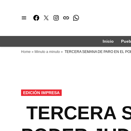
Saltar
al
Facebook
Twitter
Instagram
issuu
Whatsapp
contenido
Inicio
Pueb
Home
»
Minuto a minuto
»
TERCERA SEMANA DE PARO EN EL PO
PUBLICADO
EDICIÓN IMPRESA
EN
TERCERA S