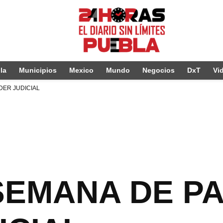
la
Municipios
Mexico
Mundo
Negocios
DxT
Vi
DER JUDICIAL
EMANA DE PA