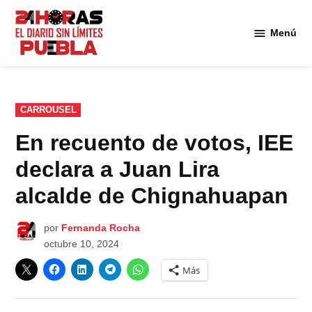
Saltar
al
Menú
Diario
contenido
24
Horas
Puebla
PUBLICADO
CARROUSEL
EN
En recuento de votos, IEE
declara a Juan Lira
alcalde de Chignahuapan
por
Fernanda Rocha
octubre 10, 2024
Más