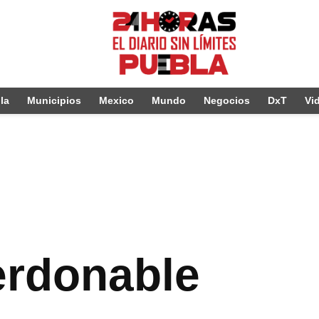
la
Municipios
Mexico
Mundo
Negocios
DxT
Vi
erdonable