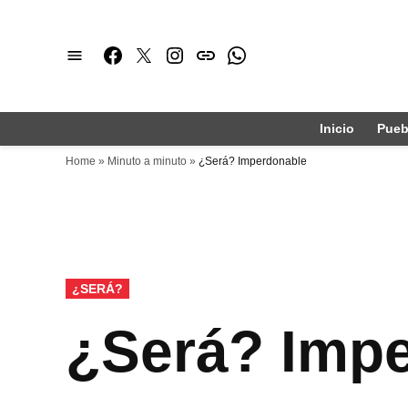
Saltar
al
Facebook
Twitter
Instagram
issuu
Whatsapp
contenido
Inicio
Pueb
Home
»
Minuto a minuto
»
¿Será? Imperdonable
PUBLICADO
¿SERÁ?
EN
¿Será? Imp