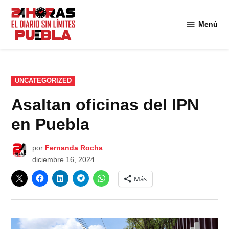
Saltar
al
Menú
Diario
contenido
24
Horas
Puebla
PUBLICADO
UNCATEGORIZED
EN
Asaltan oficinas del IPN
en Puebla
por
Fernanda Rocha
diciembre 16, 2024
Más