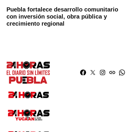
Puebla fortalece desarrollo comunitario
con inversión social, obra pública y
crecimiento regional
Facebook
Twitter
Instagram
issuu
What