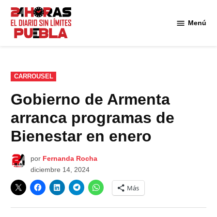
Saltar
al
Menú
Diario
contenido
24
Horas
Puebla
PUBLICADO
CARROUSEL
EN
Gobierno de Armenta
arranca programas de
Bienestar en enero
por
Fernanda Rocha
diciembre 14, 2024
Más