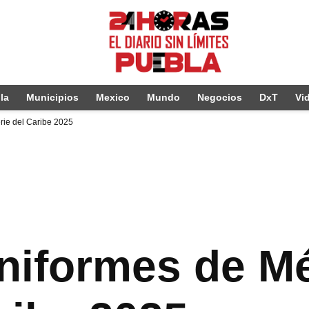
la
Municipios
Mexico
Mundo
Negocios
DxT
Vi
rie del Caribe 2025
niformes de Mé