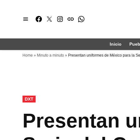
Saltar
al
Facebook
Twitter
Instagram
issuu
Whatsapp
contenido
Inicio
Pueb
Home
»
Minuto a minuto
»
Presentan uniformes de México para la Se
PUBLICADO
DXT
EN
Presentan u