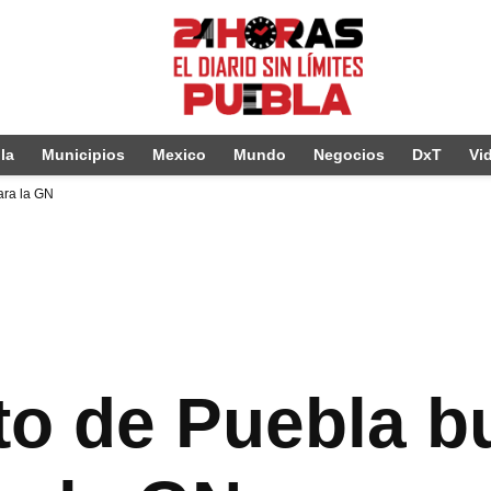
la
Municipios
Mexico
Mundo
Negocios
DxT
Vi
ara la GN
o de Puebla b