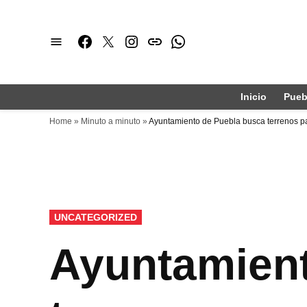
Saltar
al
Facebook
Twitter
Instagram
issuu
Whatsapp
contenido
Inicio
Pueb
Home
»
Minuto a minuto
»
Ayuntamiento de Puebla busca terrenos p
PUBLICADO
UNCATEGORIZED
EN
Ayuntamient