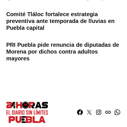
Comité Tláloc fortalece estrategia
preventiva ante temporada de lluvias en
Puebla capital
PRI Puebla pide renuncia de diputadas de
Morena por dichos contra adultos
mayores
Facebook
Twitter
Instagram
issuu
What