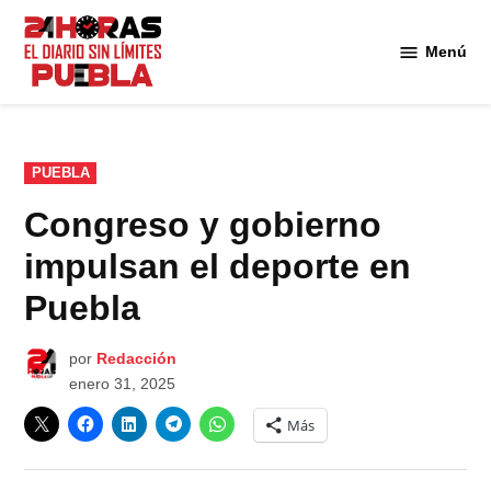
Saltar
al
Menú
Diario
contenido
24
Horas
Puebla
PUBLICADO
PUEBLA
EN
Congreso y gobierno
impulsan el deporte en
Puebla
por
Redacción
enero 31, 2025
Más