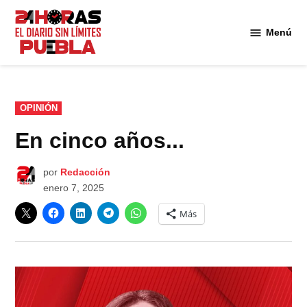
Saltar
al
Menú
Diario
contenido
24
Horas
Puebla
PUBLICADO
OPINIÓN
EN
En cinco años...
por
Redacción
enero 7, 2025
Más