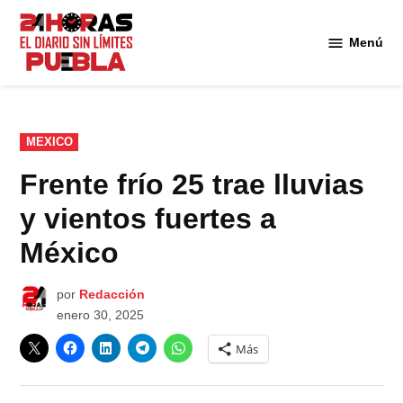
Saltar
al
Menú
Diario
contenido
24
Horas
Puebla
PUBLICADO
MEXICO
EN
Frente frío 25 trae lluvias
y vientos fuertes a
México
por
Redacción
enero 30, 2025
Más