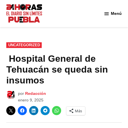
Saltar
al
Menú
Diario
contenido
24
Horas
Puebla
PUBLICADO
UNCATEGORIZED
EN
Hospital General de
Tehuacán se queda sin
insumos
por
Redacción
enero 9, 2025
Más