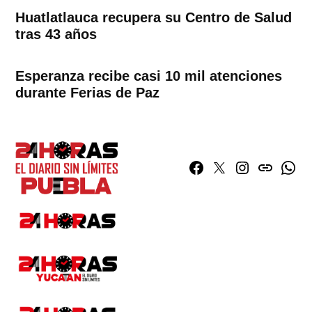
Huatlatlauca recupera su Centro de Salud
tras 43 años
Esperanza recibe casi 10 mil atenciones
durante Ferias de Paz
Facebook
Twitter
Instagram
issuu
What