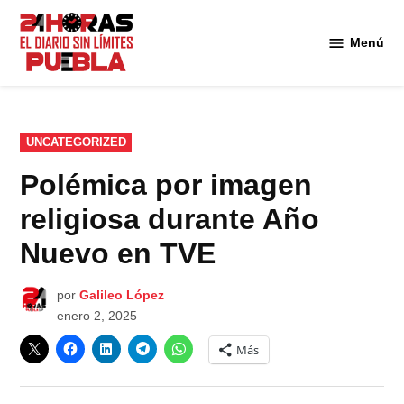
Saltar
al
Menú
Diario
contenido
24
Horas
Puebla
PUBLICADO
UNCATEGORIZED
EN
Polémica por imagen
religiosa durante Año
Nuevo en TVE
por
Galileo López
enero 2, 2025
Más