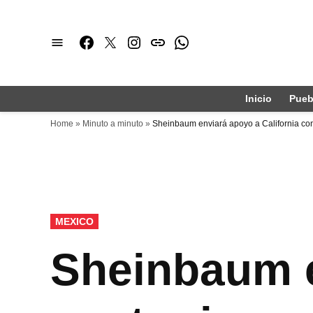
Saltar
al
Facebook
Twitter
Instagram
issuu
Whatsapp
contenido
Inicio
Pueb
Home
»
Minuto a minuto
»
Sheinbaum enviará apoyo a California con
PUBLICADO
MEXICO
EN
Sheinbaum e