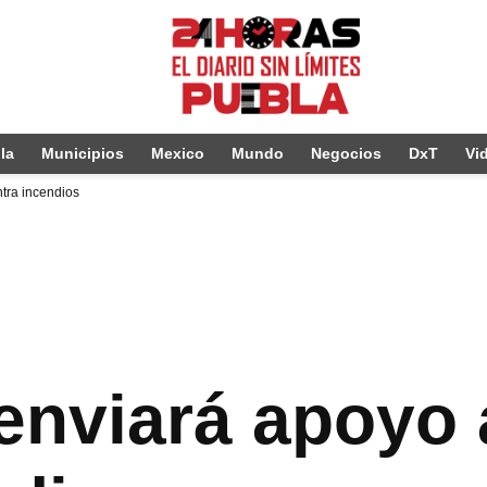
la
Municipios
Mexico
Mundo
Negocios
DxT
Vi
tra incendios
nviará apoyo a