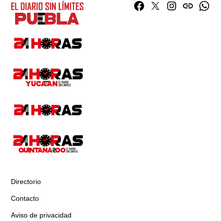
Facebook
Twitter
Instagram
issuu
What
Directorio
Contacto
Aviso de privacidad