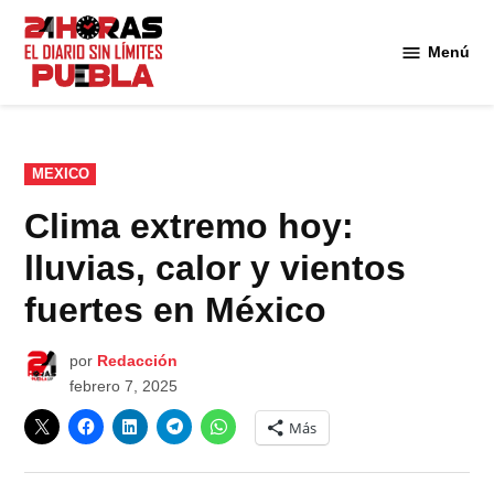
Saltar
al
Menú
Diario
contenido
24
Horas
Puebla
PUBLICADO
MEXICO
EN
Clima extremo hoy:
lluvias, calor y vientos
fuertes en México
por
Redacción
febrero 7, 2025
Más